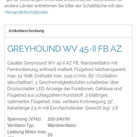
andere Länder entnehmen Sie bitte der Schaltfläche mit den
Versandinformationen
Artikelbeschreibung
GREYHOUND WV 45-II FB AZ
Casafan Greyhound WV 45-II AZ FB, Wandventilator mit
Fernbedienung, anthrazit mattiert, Flügelrad halbtransparent,
max. 54 Watt, Drehzahl max. 1145 U/min, 85°-Oszillation
(abschaltbar), 3 Geschwindigkeitsstufen schalterbar über
Druckschalter, LED-Anzeige der Funktionen, Gehäuse und
Flügelrad aus schlagzähem Kunststoff, 3-blättriges,
optimiertes Flügelrad, max. vertikale Korbneigung 35°,
Kabellänge 2,5 m mit Euroflachstecker. Gewicht (kg): 3,8
Spannung (V/Hz):
220-240/50
Ventilator-Typ:
Wandventilator
Leistung Motor max.
50