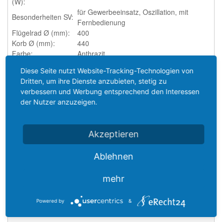
(W):
für Gewerbeeinsatz, Oszillation, mit
Besonderheiten SV:
Fernbedienung
Flügelrad Ø (mm):
400
Korb Ø (mm):
440
Farbe:
Anthrazit
Maße (BxHxT):
440 x 540 x 340
Diese Seite nutzt Website-Tracking-Technologien von
Anzahl Stufen:
3 Stufen
Dritten, um ihre Dienste anzubieten, stetig zu
Drehzahl max.
1145
verbessern und Werbung entsprechend den Interessen
(U/min):
der Nutzer anzuzeigen.
Material:
schlagzäher Kunststoff
Oszillation (°):
85
Kabel:
1,8 m, mit Euro-Flachstecker
Akzeptieren
Ablehnen
mehr
Zusatzinformation
Powered by
&
KATEGORIEN