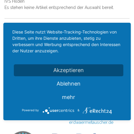
IVS Hilden
Es stehen keine Artikel entsprechend der Auswahl bereit.
VENTILATIONNORD
QUICK LINKS
Diese Seite nutzt Website-Tracking-Technologien von
KONTAKT
SITEMAP
Dritten, um ihre Dienste anzubieten, stetig zu
WEBSITE
SUCHBEGRIFFE
verbessern und Werbung entsprechend den Interessen
der Nutzer anzuzeigen.
DATENSCHUTZ
ERWEITERTE SUCHE
WIDERRUFSRECHT
IMPRESSUM
Die Europäische Kommission
Akzeptieren
ZAHLUNG UND VERSAND
stellt eine Plattform für die
außergerichtliche Online-
AGB
Ablehnen
Streitbeilegung (OS-Plattform)
VERTRAG WIDERRUFEN
bereit, aufrufbar unter
mehr
ec.europa.eu/odr.
BENUTZERKONTO
zur Website ventilationnord.de
MEIN BENUTZERKONTO
Powered by
&
zur Website sole-
erdwaermetauscher.de