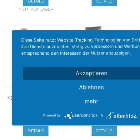
DETAILS
DETAILS
NICHT AUF LAGER
Diese Seite nutzt Website-Tracking-Technologien von Drit
ihre Dienste anzubieten, stetig zu verbessern und Werbu
entsprechend den Interessen der Nutzer anzuzeigen.
Akzeptieren
Ablehnen
ROHR SET S2-R
MAUERKASTEN Ø100, 125,
NENNWEITEN 100, 125, 150
150 FLACHKANAL SET S6-K
mehr
49,79 €
91,30 €
44,79 €
73,30 €
AB:
AB:
Powered by
&
DETAILS
DETAILS