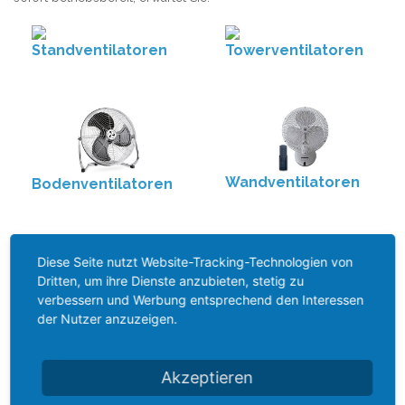
Standventilatoren
Towerventilatoren
Wandventilatoren
Bodenventilatoren
Diese Seite nutzt Website-Tracking-Technologien von
Dritten, um ihre Dienste anzubieten, stetig zu
verbessern und Werbung entsprechend den Interessen
Windmaschinen
Industrieventilatoren
der Nutzer anzuzeigen.
Es stehen keine Artikel entsprechend der Auswahl bereit.
Akzeptieren