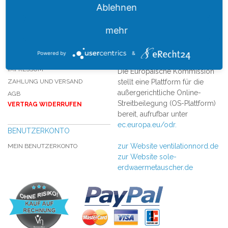
VENTILATIONNORD
QUICK LINKS
Ablehnen
KONTAKT
SITEMAP
mehr
WEBSITE
SUCHBEGRIFFE
DATENSCHUTZ
ERWEITERTE SUCHE
Powered by
&
WIDERRUFSRECHT
IMPRESSUM
Die Europäische Kommission
ZAHLUNG UND VERSAND
stellt eine Plattform für die
außergerichtliche Online-
AGB
Streitbeilegung (OS-Plattform)
VERTRAG WIDERRUFEN
bereit, aufrufbar unter
ec.europa.eu/odr.
BENUTZERKONTO
zur Website ventilationnord.de
MEIN BENUTZERKONTO
zur Website sole-
erdwaermetauscher.de