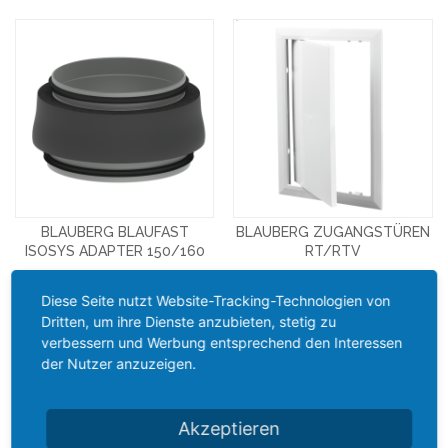
BLAUBERG BLAUFAST
BLAUBERG ZUGANGSTÜREN
ISOSYS ADAPTER 150/160
RT/RTV
30,14 €
4,87 €
Diese Seite nutzt Website-Tracking-Technologien von
Dritten, um ihre Dienste anzubieten, stetig zu
DETAILS
DETAILS
verbessern und Werbung entsprechend den Interessen
NICHT AUF LAGER
NICHT AUF LAGER
der Nutzer anzuzeigen.
Akzeptieren