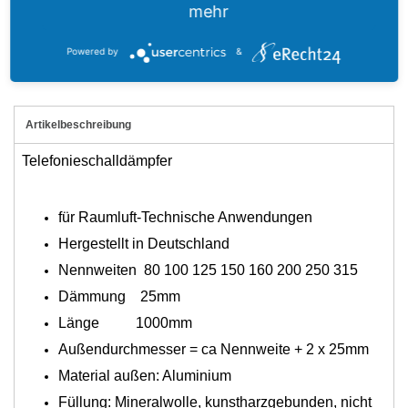
mehr
*gilt für Lieferungen innerhalb Deutschlands, Lieferzeiten für
andere Länder entnehmen Sie bitte der Schaltfläche mit den
Powered by
&
Versandinformationen
Artikelbeschreibung
Telefonieschalldämpfer
für Raumluft-Technische Anwendungen
Hergestellt in Deutschland
Nennweiten 80 100 125 150 160 200
250 315
Dämmung
25mm
Länge
1000mm
Außendurchmesser = ca Nennweite + 2 x 25mm
Material außen: Aluminium
Füllung: Mineralwolle, kunstharzgebunden, nicht