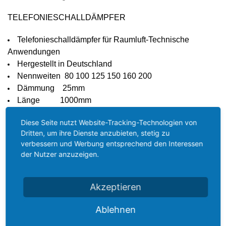
TELEFONIESCHALLDÄMPFER
Telefonieschalldämpfer für Raumluft-Technische
Anwendungen
Hergestellt in Deutschland
Nennweiten 80 100 125 150 160 200
Dämmung
25mm
Länge
1000mm
Außendurchmesser = ca Nennweite + 2 x 25mm
Diese Seite nutzt Website-Tracking-Technologien von
Material außen: Aluminium
Dritten, um ihre Dienste anzubieten, stetig zu
Füllung: Mineralwolle, kunstharzgebunden, nicht
verbessern und Werbung entsprechend den Interessen
brennbar gemäß Din 4102 Klasse A1
der Nutzer anzuzeigen.
Innenrohr: Aluminium perforiert
flexibel, kleinster Biegeradius r = 2 x Durchmesser
außen
Akzeptieren
beidseitig mit Nippel zum Anschluss an Rohr gleich
Ablehnen
Nennweite des
Schalldämpfers