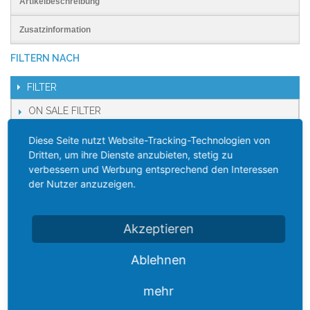
Artikelbeschreibung
Zusatzinformation
FILTERN NACH
FILTER
ON SALE FILTER
Diese Seite nutzt Website-Tracking-Technologien von
KATEGORIEN
Dritten, um ihre Dienste anzubieten, stetig zu
verbessern und Werbung entsprechend den Interessen
Home
der Nutzer anzuzeigen.
Neuheiten
Akzeptieren
Mauerkasten Dunstabzug oder Klimaanlage
Ablehnen
Flachkanal, Rohr Kunststoff, Wickelfalzrohr und
Formteile, Alu Flex Rohr
mehr
Wetterschutzgitter, Kiemenbleche