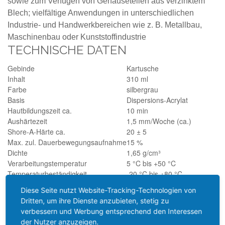
sowie zum Verfugen von Gehäuseteilen aus verzinktem
Blech; vielfältige Anwendungen in unterschiedlichen
Industrie- und Handwerkbereichen wie z. B. Metallbau,
Maschinenbau oder Kunststoffindustrie
TECHNISCHE DATEN
Gebinde
Kartusche
Inhalt
310 ml
Farbe
silbergrau
Basis
Dispersions-Acrylat
Hautbildungszeit ca.
10 min
Aushärtezeit
1,5 mm/Woche (ca.)
Shore-A-Härte ca.
20 ± 5
Max. zul. Dauerbewegungsaufnahme
15 %
Dichte
1,65 g/cm³
Verarbeitungstemperatur
5 °C bis +50 °C
Temperaturbeständigkeit
-20 °C bis +80 °C
Lagerfähigkeit* (ab Abfülldatum)
18 Monate
Diese Seite nutzt Website-Tracking-Technologien von
*gilt für Lieferungen innerhalb Deutschlands, Lieferzeiten für
Dritten, um ihre Dienste anzubieten, stetig zu
andere Länder entnehmen Sie bitte der Schaltfläche mit den
verbessern und Werbung entsprechend den Interessen
Versandinformationen
der Nutzer anzuzeigen.