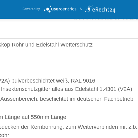
Powered by
&
*gilt für Lieferungen innerhalb 
entnehmen Sie bitte der Schaltf
skop Rohr und Edelstahl Wetterschutz
V2A) pulverbeschichtet weiß, RAL 9016
 Insektenschutzgitter alles aus Edelstahl 1.4301 (V2A)
n Aussenbereich, beschichtet im deutschen Fachbetrieb
mm Länge auf 550mm Länge
bdecken der Kernbohrung, zum Weiterverbinden mit z.b.
Rohr