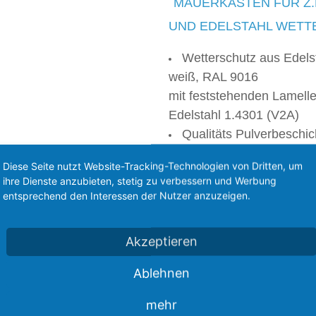
MAUERKASTEN FÜR Z.
UND EDELSTAHL WETT
Wetterschutz aus Edels
weiß, RAL 9016
mit feststehenden Lamellen
Edelstahl 1.4301 (V2A)
Qualitäts Pulverbeschic
im deutschen Fachbetrieb
Diese Seite nutzt Website-Tracking-Technologien von Dritten, um
ihre Dienste anzubieten, stetig zu verbessern und Werbung
Teleskop Rohr auszie
entsprechend den Interessen der Nutzer anzuzeigen.
Wandflansch mit Klapp
zum Weiterverbinden mit z
Akzeptieren
Alu Flex Rohr oder Kunst
Rückstauklappe BDSI mi
Ablehnen
Achse und Federn im Tel
mehr