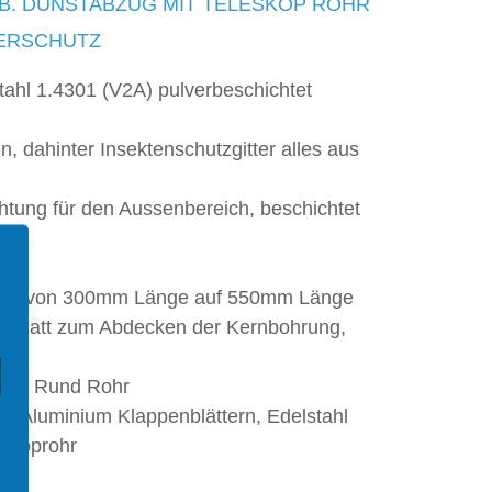
B. DUNSTABZUG MIT TELESKOP ROHR
ERSCHUTZ
tahl 1.4301 (V2A) pulverbeschichtet
, dahinter Insektenschutzgitter alles aus
htung für den Aussenbereich, beschichtet
hbar von 300mm Länge auf 550mm Länge
enblatt zum Abdecken der Kernbohrung,
.b.
stoff Rund Rohr
t Aluminium Klappenblättern, Edelstahl
eskoprohr