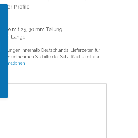
chter Profile
P
ert
eise mit 25, 30 mm Teilung
2,0m Länge
 Lieferungen innerhalb Deutschlands, Lieferzeiten für
nder entnehmen Sie bitte der Schaltfläche mit den
nformationen
le