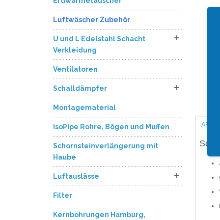
Erdwärmetauscher
Luftwäscher Zubehör
U und L Edelstahl Schacht
Verkleidung
Ventilatoren
Schalldämpfer
Montagematerial
ARTI
IsoPipe Rohre, Bögen und Muffen
Schli
Schornsteinverlängerung mit
Haube
Luftauslässe
Filter
Kernbohrungen Hamburg,