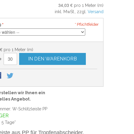
34,03 €
pro 1 Meter (m)
inkl. MwSt., zzgl.
Versand
g
* Pflichtfelder
 €
pro 1 Meter (m)
IN DEN WARENKORB
e
stellen wir Ihnen ein
elles Angebot.
mmer: W-Schlitzleiste PP
GER
: 5 Tage*
leiste aus PP für Tropfenabscheider,