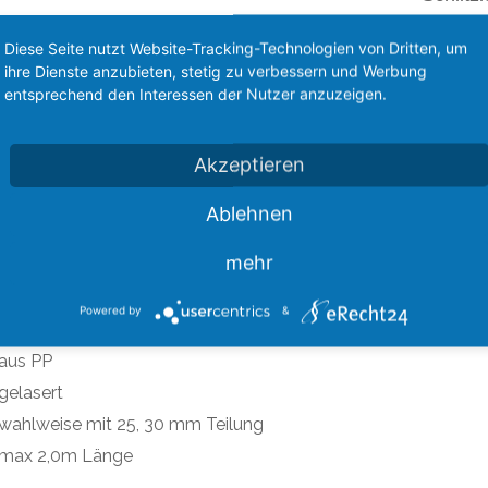
Gleichri
Diese Seite nutzt Website-Tracking-Technologien von Dritten, um
aus P
ihre Dienste anzubieten, stetig zu verbessern und Werbung
gelas
entsprechend den Interessen der Nutzer anzuzeigen.
wahlw
max 
Akzeptieren
*gilt für
andere Lä
Ablehnen
Versandi
mehr
KELBESCHREIBUNG
ZUSATZINFORMATION
Powered by
&
tzleiste aus PP für Tropfenabscheider, Gleichrichter Profi
aus PP
gelasert
wahlweise mit 25, 30 mm Teilung
max 2,0m Länge