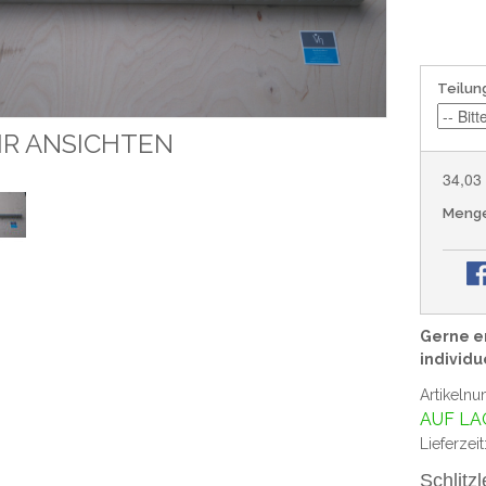
Teilun
R ANSICHTEN
34,03
Meng
Gerne er
individu
Artikelnu
AUF LA
Lieferzeit
Schlitz