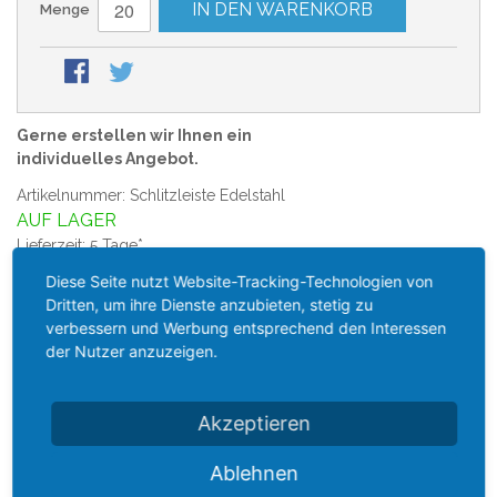
IN DEN WARENKORB
Menge
Gerne erstellen wir Ihnen ein
individuelles Angebot.
Artikelnummer: Schlitzleiste Edelstahl
AUF LAGER
Lieferzeit: 5 Tage*
Diese Seite nutzt Website-Tracking-Technologien von
Schlitzleiste aus Edelstahl für Tropfenabscheider,
Dritten, um ihre Dienste anzubieten, stetig zu
Gleichrichter Profile
verbessern und Werbung entsprechend den Interessen
aus Edelstahl 1.4301 (V2A)
der Nutzer anzuzeigen.
gelasert
wahlweise mit 25, 30 mm Teilung
max 2,0m Länge
Akzeptieren
*gilt für Lieferungen innerhalb Deutschlands, Lieferzeiten für
Ablehnen
andere Länder entnehmen Sie bitte der Schaltfläche mit den