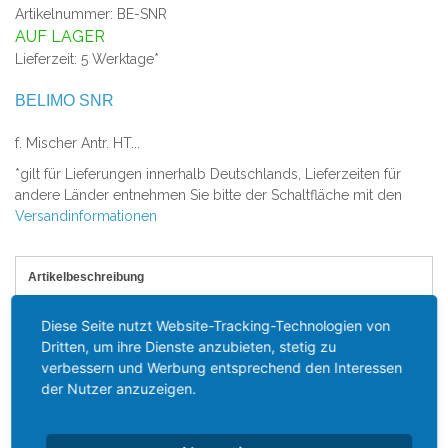
Artikelnummer: BE-SNR
AUF LAGER
Lieferzeit: 5 Werktage*
BELIMO SNR
f. Mischer Antr. HT...
*gilt für Lieferungen innerhalb Deutschlands, Lieferzeiten für
andere Länder entnehmen Sie bitte der Schaltfläche mit den
Versandinformationen
Artikelbeschreibung
Belimo SNR
Diese Seite nutzt Website-Tracking-Technologien von
Dritten, um ihre Dienste anzubieten, stetig zu
Zusatzgeraet: Hilfsschalter 1
verbessern und Werbung entsprechend den Interessen
Umschalter fuer Mischerantriebe HT...,
der Nutzer anzuzeigen.
mit Nocken und Stopfbuchse fuer ein
Kabel. Ausfuehrung zum Einbau in den
Antrieb.