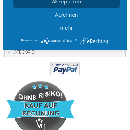
Akzeptieren
Fabrikat: Belimo
Ablehnen
Typ: SNR
Zusatzinformation
mehr
FILTERN NACH
Powered by
&
KATEGORIEN