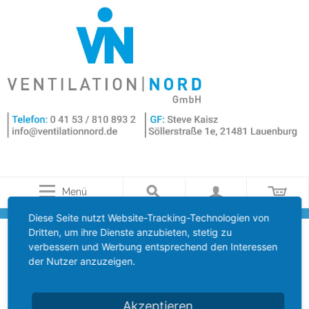
Menü
Diese Seite nutzt Website-Tracking-Technologien von
Dritten, um ihre Dienste anzubieten, stetig zu
SM230A BELIMO KLAPPENANTRIEB
verbessern und Werbung entsprechend den Interessen
der Nutzer anzuzeigen.
AC 230V
Akzeptieren