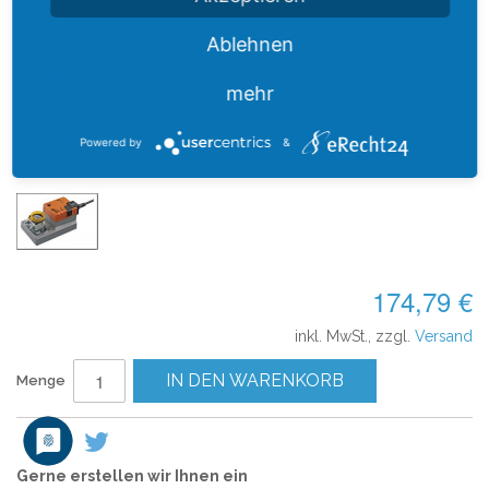
Ablehnen
mehr
MEHR ANSICHTEN
Powered by
&
174,79 €
inkl. MwSt., zzgl.
Versand
IN DEN WARENKORB
Menge
Gerne erstellen wir Ihnen ein