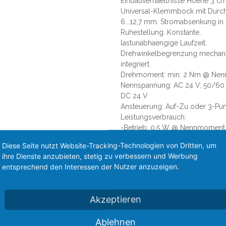
Einbauverhaeltnisse Hoehe 3 cm
Universal-Klemmbock mit Durc
6...12,7 mm. Stromabsenkung in
Ruhestellung. Konstante,
lastunabhaengige Laufzeit.
Drehwinkelbegrenzung mechan
integriert.
Drehmoment: min. 2 Nm @ Nen
Nennspannung: AC 24 V, 50/60
DC 24 V
Ansteuerung: Auf-Zu oder 3-Pun
Leistungsverbrauch:
-Betrieb: 0,5 W @ Nennmoment
-Ruhestellung: 0,2 W
Diese Seite nutzt Website-Tracking-Technologien von Dritten, um
Anschluss: Klemmen fuer 3 x 1
ihre Dienste anzubieten, stetig zu verbessern und Werbung
CU-Draht oder 3 x 1,0 qmm
entsprechend den Interessen der Nutzer anzuzeigen.
CU-Litzen
Drehsinn: Links (Gegen-Uhrzeige
Drehwinkel: endlos / 0...287.5 G
Akzeptieren
waehlbar / 315 Grad fix
Handverstellung: Getriebeausra
Ablehnen
mit Magnet