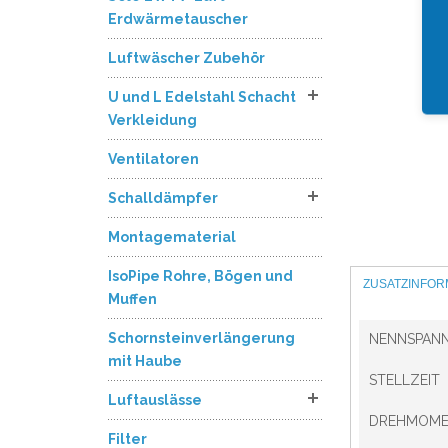
Erdwärmetauscher
Luftwäscher Zubehör
U und L Edelstahl Schacht
Verkleidung
Ventilatoren
Schalldämpfer
Montagematerial
IsoPipe Rohre, Bögen und
ZUSATZINFOR
Muffen
Schornsteinverlängerung
NENNSPAN
mit Haube
STELLZEIT
Luftauslässe
DREHMOME
Filter