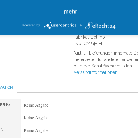
Laufzeit: 75 s / 90 Grad
mehr
Schutzklasse: III Schutzkleinsp
Schutzart: IP20
EMV: CE gemaess 2014/30/EU
Powered by
&
Fabrikat: Belimo
Typ: CM24-T-L
*gilt für Lieferungen innerhalb 
Lieferzeiten für andere Länder 
bitte der Schaltfläche mit den
Versandinformationen
MATION
NUNG
Keine Angabe
Keine Angabe
NT
Keine Angabe