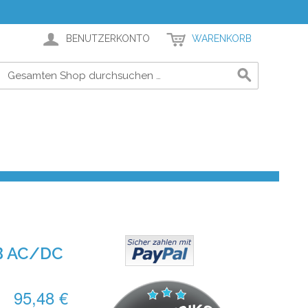
BENUTZERKONTO
WARENKORB
B AC/DC
95,48 €