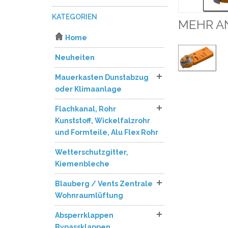
KATEGORIEN
MEHR A
Home
Neuheiten
Mauerkasten Dunstabzug
oder Klimaanlage
Flachkanal, Rohr
Kunststoff, Wickelfalzrohr
und Formteile, Alu Flex Rohr
Wetterschutzgitter,
Kiemenbleche
Blauberg / Vents Zentrale
Wohnraumlüftung
Absperrklappen
Bypassklappen,