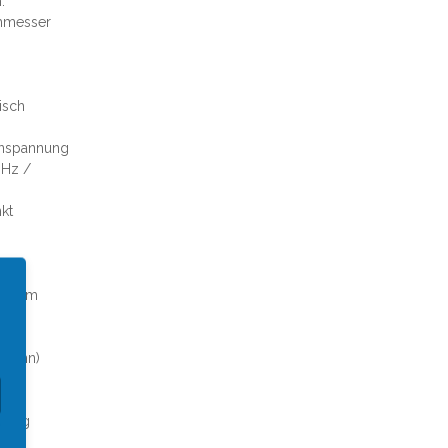
.
hmesser
isch
nspannung
 Hz /
kt
,5 qmm
rsinn)
rad
stung