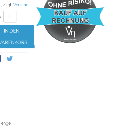
., zzgl.
Versand
e
IN DEN
WARENKORB
.
r enge