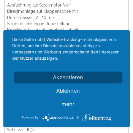
Ausfuehrung als Steckmotor fuer
Direktmontage auf Klappenachse mit
Durchmesser 10...20 mm.
Stromabsenkung in Ruhestellung.
Konstante, lastunabhaengige Laufzeit.
Mechanische Drehwinkelbegrenzer und
Diese Seite nutzt Website-Tracking-Technologien von
Stellungsanzeige.
Dritten, um ihre Dienste anzubieten, stetig zu
Drehmoment: min. 20 Nm @ Nennspannung
verbessern und Werbung entsprechend den Interessen
Nennspannung: AC 85...264 V, 50/60 Hz
der Nutzer anzuzeigen.
Ansteuerung: Auf-Zu oder 3-Punkt
Leistungsverbrauch:
-Betrieb: 2,5 W @ Nennmoment
Akzeptieren
-Ruhestellung: 0,6 W
Anschluss: Kabel 1 m, 3 x 0,75 qmm
Ablehnen
Drehsinn: waehlbar mit Schalter
Drehwinkel: max. 95 Grad
mehr
Handverstellung: Drucktaste,
rueckstellend
Laufzeit: 150 s
Powered by
&
Schutzklasse: II schutzisoliert
Schutzart: IP54