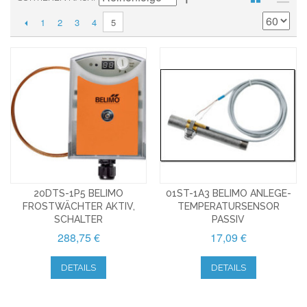
1
2
3
4
5
20DTS-1P5 BELIMO
01ST-1A3 BELIMO ANLEGE-
FROSTWÄCHTER AKTIV,
TEMPERATURSENSOR
SCHALTER
PASSIV
288,75 €
17,09 €
DETAILS
DETAILS