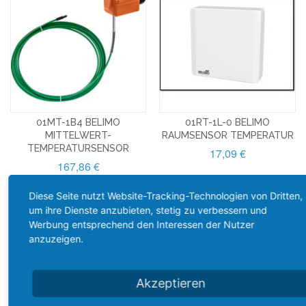
01MT-1B4 BELIMO
01RT-1L-0 BELIMO
MITTELWERT-
RAUMSENSOR TEMPERATUR
TEMPERATURSENSOR
17,09 €
167,86 €
Diese Seite nutzt Website-Tracking-Technologien von Dritten,
DETAILS
DETAILS
um ihre Dienste anzubieten, stetig zu verbessern und
Werbung entsprechend den Interessen der Nutzer
anzuzeigen.
Akzeptieren