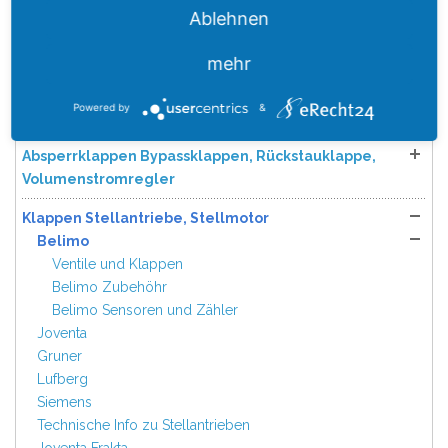
Ablehnen
Flachkanal, Rohr Kunststoff, Wickelfalzrohr und
Formteile, Alu Flex Rohr
mehr
Wetterschutzgitter, Kiemenbleche
Powered by
&
Blauberg / Vents Zentrale Wohnraumlüftung
Absperrklappen Bypassklappen, Rückstauklappe,
Volumenstromregler
Klappen Stellantriebe, Stellmotor
Belimo
Ventile und Klappen
Belimo Zubehöhr
Belimo Sensoren und Zähler
Joventa
Gruner
Lufberg
Siemens
Technische Info zu Stellantrieben