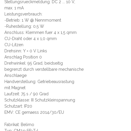
Stellungsrueckmeldung: DC 2 ... 10 V,
max. 1 mA
Leistungsverbrauch:
-Betrieb: 1 W @ Nennmoment
-Ruhestellung: 0,5 W
Anschluss: Klemmen fuer 4 x 1,5 qmm
CU-Draht oder 4 x 1,0 qmm
CU-Litzen
Drehsinn: Y = 0 V Links
Anschlag Position 0
Drehwinkel: 95 Grad, beidseitig
begrenzt durch verstellbare mechanische
Anschlaege
Handverstellung: Getriebeausrastung
mit Magnet
Laufzeit: 75 s / 90 Grad
Schutzklasse: III Schutzkleinspannung
Schutzart: IP20
EMV: CE gemaess 2014/30/EU
Fabrikat: Belimo
Typ: CM24-SR-T-L