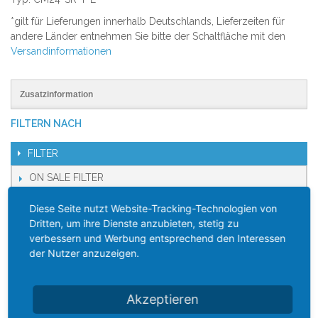
*gilt für Lieferungen innerhalb Deutschlands, Lieferzeiten für
andere Länder entnehmen Sie bitte der Schaltfläche mit den
Versandinformationen
Zusatzinformation
FILTERN NACH
FILTER
ON SALE FILTER
Diese Seite nutzt Website-Tracking-Technologien von
KATEGORIEN
Dritten, um ihre Dienste anzubieten, stetig zu
verbessern und Werbung entsprechend den Interessen
Home
der Nutzer anzuzeigen.
Neuheiten
Akzeptieren
Mauerkasten Dunstabzug oder Klimaanlage