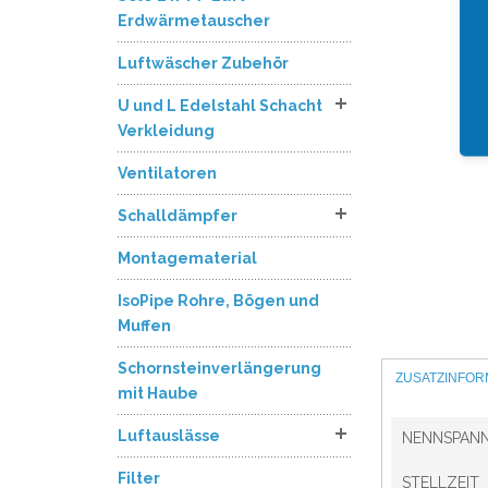
Erdwärmetauscher
Luftwäscher Zubehör
U und L Edelstahl Schacht
Verkleidung
Ventilatoren
Schalldämpfer
Montagematerial
IsoPipe Rohre, Bögen und
Muffen
Schornsteinverlängerung
ZUSATZINFOR
mit Haube
Luftauslässe
NENNSPAN
Filter
STELLZEIT