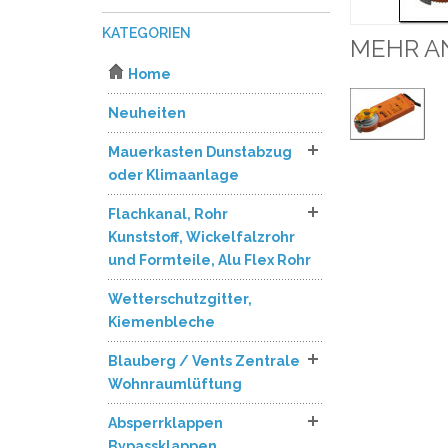
KATEGORIEN
MEHR A
Home
Neuheiten
Mauerkasten Dunstabzug
oder Klimaanlage
Flachkanal, Rohr
Kunststoff, Wickelfalzrohr
und Formteile, Alu Flex Rohr
Wetterschutzgitter,
Kiemenbleche
Blauberg / Vents Zentrale
Wohnraumlüftung
Absperrklappen
Bypassklappen,