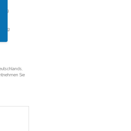
stung
annung
Deutschlands,
entnehmen Sie