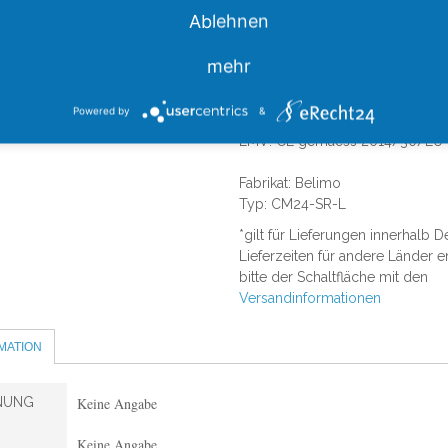
Anschlaege
Ablehnen
Handverstellung: Getriebeausra
mit Magnet
mehr
Laufzeit: 75 s / 90 Grad
Schutzklasse: III Schutzkleinsp
Powered by
&
Schutzart: IP54
EMV: CE gemaess 2014/30/EU
Fabrikat: Belimo
Typ: CM24-SR-L
*gilt für Lieferungen innerhalb 
Lieferzeiten für andere Länder 
bitte der Schaltfläche mit den
Versandinformationen
MATION
NUNG
Keine Angabe
Keine Angabe