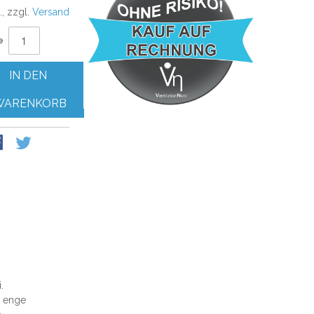
., zzgl.
Versand
e
IN DEN
WARENKORB
.
r enge