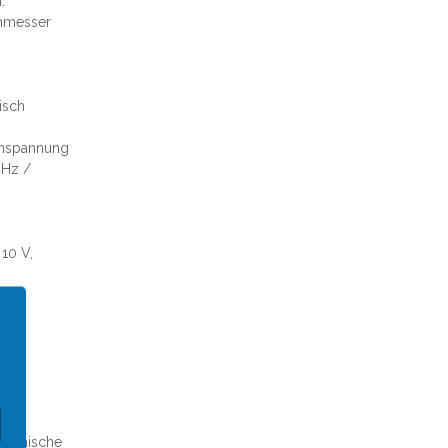
.
hmesser
isch
nspannung
 Hz /
 10 V,
 qmm
chanische