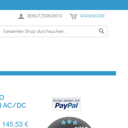
BENUTZERKONTO
WARENKORB
MO
B AC/DC
145,53 €