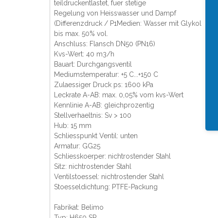
teildruckentlastet, fuer stetige
Regelung von Heisswasser und Dampf
(Differenzdruck / P1Medien: Wasser mit Glykol
bis max. 50% vol.
Anschluss: Flansch DN50 (PN16)
Kvs-Wert: 40 m3/h
Bauart: Durchgangsventil
Mediumstemperatur: +5 C...+150 C
Zulaessiger Druck ps: 1600 kPa
Leckrate A-AB: max. 0,05% vom kvs-Wert
Kennlinie A-AB: gleichprozentig
Stellverhaeltnis: Sv > 100
Hub: 15 mm
Schliesspunkt Ventil: unten
Armatur: GG25
Schliesskoerper: nichtrostender Stahl
Sitz: nichtrostender Stahl
Ventilstoessel: nichtrostender Stahl
Stoesseldichtung: PTFE-Packung
Fabrikat: Belimo
Typ: H650 SP