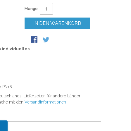
Menge
IN DEN WARENKORB
n individuelles
h PN16
Deutschlands, Lieferzeiten für andere Länder
läche mit den
Versandinformationen