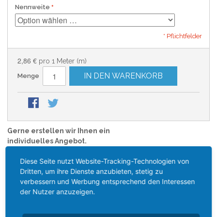
Nennweite
* Pflichtfelder
2,86 €
pro 1 Meter (m)
IN DEN WARENKORB
Menge
Gerne erstellen wir Ihnen ein
individuelles Angebot.
Artikelnummer: FE
Diese Seite nutzt Website-Tracking-Technologien von
AUF LAGER
Dritten, um ihre Dienste anzubieten, stetig zu
Lieferzeit: Sofort versandfertig, Lieferzeit
verbessern und Werbung entsprechend den Interessen
ca. 1-3 Werktage*
der Nutzer anzuzeigen.
ALUFLEX SCHLAUCH 3,0M LANG