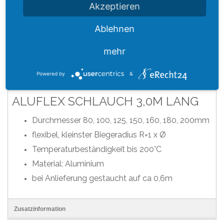
Akzeptieren
Durchmesser 80, 100, 125, 150, 160, 180, 200mm
Ablehnen
*gilt für Lieferungen innerhalb Deutschlands, Lieferzeiten für
andere Länder entnehmen Sie bitte der Schaltfläche mit den
mehr
Versandinformationen
Powered by
&
Artikelbeschreibung
ALUFLEX SCHLAUCH 3,0M LANG
Durchmesser 80, 100, 125, 150, 160, 180, 200mm
flexibel, kleinster Biegeradius R=1 x Ø
Temperaturbeständigkeit bis 200°C
Material: Aluminium
bei Anlieferung gestaucht auf ca 0,6m
Zusatzinformation