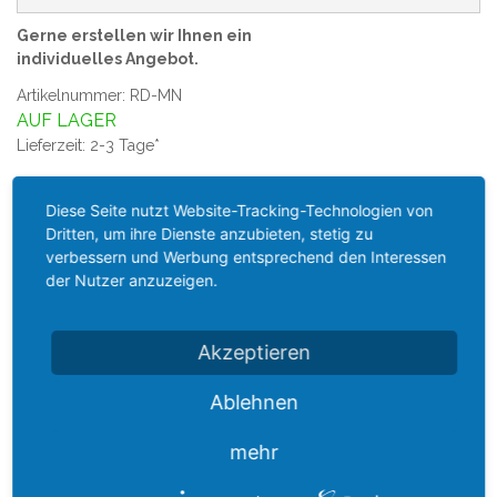
Gerne erstellen wir Ihnen ein
individuelles Angebot.
Artikelnummer: RD-MN
AUF LAGER
Lieferzeit: 2-3 Tage*
WICKELFALZROHR REDUZIERUNG
Diese Seite nutzt Website-Tracking-Technologien von
Dritten, um ihre Dienste anzubieten, stetig zu
Stahl verzinkt
verbessern und Werbung entsprechend den Interessen
Muffe / Nippel
der Nutzer anzuzeigen.
großer Durchmesser ØD Muffe
kleiner Durchmesser Ød Nippel
Nippel mit EPDM Lippendichtung
Akzeptieren
symetrische Ausführung
Ablehnen
*gilt für Lieferungen innerhalb Deutschlands, Lieferzeiten für
andere Länder entnehmen Sie bitte der Schaltfläche mit den
mehr
Versandinformationen