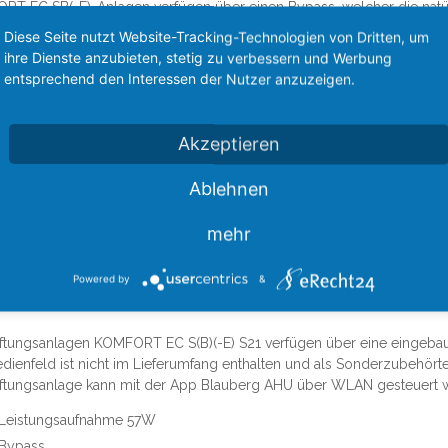
T EC SB(-E)-Anlagen verfügen über einen Bypass, welcher die natürl
rsaison ermöglicht.
Diese Seite nutzt Website-Tracking-Technologien von Dritten, um
ihre Dienste anzubieten, stetig zu verbessern und Werbung
odell KOMFORT EC S(B) verfügt über einen Gegenstrom-Plattenwärme
entsprechend den Interessen der Nutzer anzuzeigen.
rückgewinnung. Das Kondenswasser wird über die Auffangwanne un
ftströme im Wärmetauscher sind vollständig getrennt.
Akzeptieren
e und Verschmutzungen aus der Abluft gelangen auf diese Weise nich
ärmerückgewinnung basiert auf der Übertragung der Wärme oder Fe
Ablehnen
 kalten Jahreszeit wird die Außenluft im Wärmetauscher durch die Ab
rückgewinnung reduziert Lüftungswärmeverluste und spart dements
mehr
 warmen Jahreszeit erfolgt der Prozess umgekehrt.
rme Außenluft wird im Wärmetauscher durch die kühle Abluft abgeküh
Powered by
&
h wird die Betriebsbelastung für Klimaanlagen reduziert und Strom g
ftungsanlagen KOMFORT EC S(B)(-E) S21 verfügen über eine eingebaut
dienfeld ist nicht im Lieferumfang enthalten und als Sonderzubehörteil
üftungsanlage kann mit der App Blauberg AHU über WLAN gesteuert 
Leistungsaufnahme 57W
Bypass