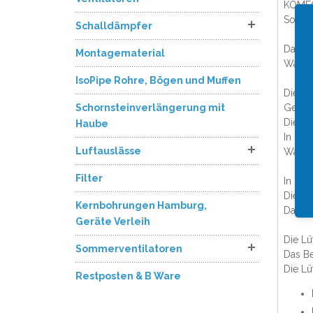
KOMFOR
Somme
Schalldämpfer
Das M
Montagematerial
Wärme
IsoPipe Rohre, Bögen und Muffen
Die Lu
Schornsteinverlängerung mit
Gerüch
Die W
Haube
In der
Luftauslässe
Wärme
Filter
In der
Die wa
Kernbohrungen Hamburg,
Dadurc
Geräte Verleih
Die Lü
Sommerventilatoren
Das Be
Die L
Restposten & B Ware