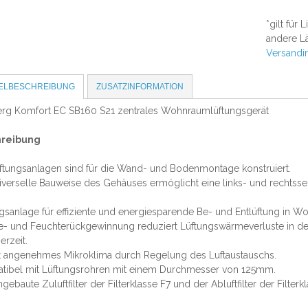
*gilt für
andere Lä
Versandi
KELBESCHREIBUNG
ZUSATZINFORMATION
erg Komfort EC SB160 S21 zentrales Wohnraumlüftungsgerät
hreibung
ftungsanlagen sind für die Wand- und Bodenmontage konstruiert.
iverselle Bauweise des Gehäuses ermöglicht eine links- und rechtsse
gsanlage für effiziente und energiesparende Be- und Entlüftung in
 und Feuchterückgewinnung reduziert Lüftungswärmeverluste in der k
rzeit.
t angenehmes Mikroklima durch Regelung des Luftaustauschs.
tibel mit Lüftungsrohren mit einem Durchmesser von 125mm.
ngebaute Zuluftfilter der Filterklasse F7 und der Abluftfilter der Filterk