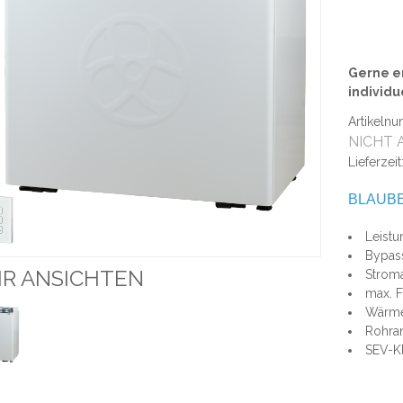
Gerne er
individu
Artikeln
NICHT 
Lieferzeit
BLAUBE
Leist
Bypas
R ANSICHTEN
Strom
max. 
Wärme
Rohra
SEV-Kl