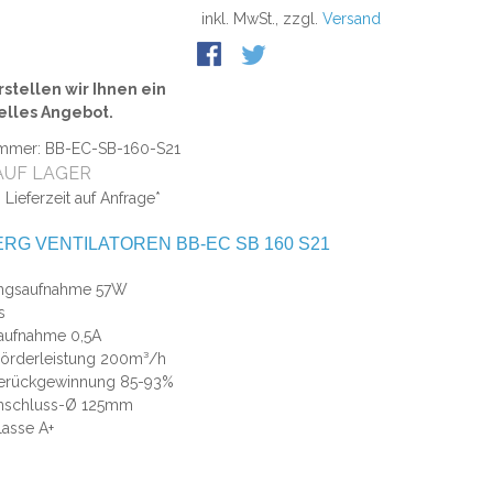
inkl. MwSt., zzgl.
Versand
stellen wir Ihnen ein
elles Angebot.
ummer: BB-EC-SB-160-S21
AUF LAGER
: Lieferzeit auf Anfrage*
RG VENTILATOREN BB-EC SB 160 S21
ungsaufnahme 57W
s
aufnahme 0,5A
Förderleistung 200m³/h
rückgewinnung 85-93%
nschluss-Ø 125mm
asse A+