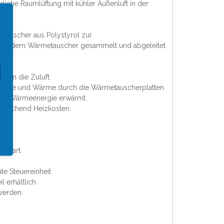
iche Raumlüftung mit kühler Außenluft in der
tauscher aus Polystyrol zur
ter dem Wärmetauscher gesammelt und abgeleitet.
t in die Zuluft.
uchte und Wärme durch die Wärmetauscherplatten.
luft-Wärmeenergie erwärmt.
prechend Heizkosten.
lt.
espart.
e Steuereinheit.
 erhältlich.
werden.