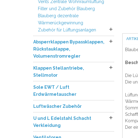
Vents Zentrale Wohnraumlüftung
Filter und Zubehör Blauberg
Blauberg dezentrale
Wärmerückgewinnung
Zubehör für Lüftungsanlagen
ARTI
Absperrklappen Bypassklappen,
Rückstauklappe,
Blaub
Volumenstromregler
Besc
Klappen Stellantriebe,
Stellmotor
Die Lü
Die un
Sole EWT / Luft
Erdwärmetauscher
Lüftun
Wärme-
Luftwäscher Zubehör
Somme
Schaff
U und L Edelstahl Schacht
Kompa
Verkleidung
Der ei
Ventilatoren